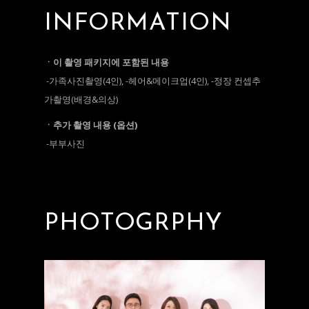
INFORMATION
ㆍ이 촬영 패키지에 포함된 내용
-가족사진촬영(4인), -헤어&메이크업(4인), -정장 컨셉추
가촬영(배경&의상)
ㆍ추가 촬영 내용 (옵션)
-부부사진
PHOTOGRPHY