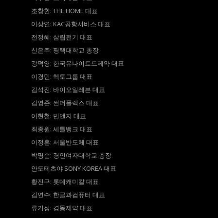
조창환: THE HOME 대표
이상연: KAC공항서비스 대표
전정혜: 삼립전기 대표
신은주: 평택대학교 총장
강덕영: 한국유나이트드제약 대표
이경민: 헥토그룹 대표
김석진: 바이오일레븐 대표
김영준: 썬더플렉스 대표
이현철: 민앤지 대표
최종원: 세틀뱅크 대표
이정훈: 서울반도체 대표
박명순: 경인여자대학교 총장
안도테츠야 SONY KOREA 대표
황진구: 롯데캐미칼 대표
김연수: 한글과컴퓨터 대표
류기성: 경동제약 대표