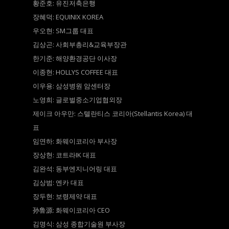
황준호: 유진저축은행
장혜덕: EQUINIX KOREA
우오현: SM그룹 대표
김상곤: 사회부총리&교육부장관
한기준: 해양환경공단 이사장
이종현: HOLLYS COFFEE 대표
이우용: 삼성병원 암센터장
노영희: 글로벌중소기업협외장
제이크 아우만: 스텔란티스 코리아(Stellantis Korea) 대
표
임연하: 화웨이코리아 부사장
장상현: 코트라IK 대표
김완석: 동부엔지니어링 대표
김상범: 엔카 대표
장두현: 보령제약 대표
孙鲁源: 화웨이코리아 CEO
김명식: 삼성 종합기술원 부사장