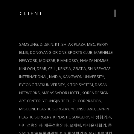
CLIENT
SAMSUNG, Dr.SKIN, KT, SH, AK PLAZA, MBC, PERRY
ELLIS, DONGYANG ORIONS SPORTS CLUB, MARNELLE
NEWYORK, MONZAR, B MAKOSKY, NAMZA HOMME,
KINLOCH, DEAR, CELL, KENZIA, GRATIA, SHINSEAGAE
INTERNATIONAL, NVIDIA, KANGWON UNIVERSITY,
PYEONG TAEKUNIVERSITY, K-TOP SYSTEM, DASAN
NETWORKS, AMBASSADOR HOTEL, KOREA DESIGN
ART CENTER, YOUNGJIN TECH, Z1 CORPRATION,
MISOLINE PLASTIC SURGERY, YEONSEI A&B, LAPRIN
PLASTIC SURGERY, K PLASTIC SURGERY, 더 성형외과,
나비성형외과, 재돈성형외과, 모제림, 아나운서협외, 중
앙선거방손토론위원회, 이지함성형외과, 연세바른이치