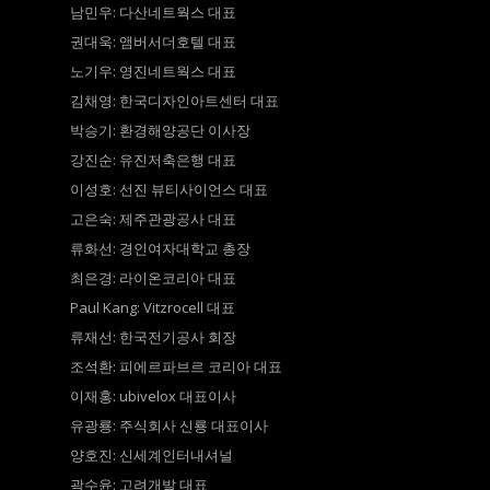
남민우: 다산네트웍스 대표
권대욱: 앰버서더호텔 대표
노기우: 영진네트웍스 대표
김채영: 한국디자인아트센터 대표
박승기: 환경해양공단 이사장
강진순: 유진저축은행 대표
이성호: 선진 뷰티사이언스 대표
고은숙: 제주관광공사 대표
류화선: 경인여자대학교 총장
최은경: 라이온코리아 대표
Paul Kang: Vitzrocell 대표
류재선: 한국전기공사 회장
조석환: 피에르파브르 코리아 대표
이재홍: ubivelox 대표이사
유광룡: 주식회사 신룡 대표이사
양호진: 신세계인터내셔널
곽수윤: 고려개발 대표