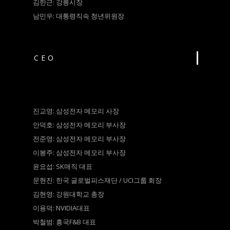
김한근: 강릉시장
남민우: 대통령직속 청년위원장
CEO
진교영: 삼성전자 메모리 사장
안덕호: 삼성전자 메모리 부사장
전준영: 삼성전자 메모리 부사장
이봉주: 삼성전자 메모리 부사장
윤요섭: SK매직 대표
문현진: 한국 글로벌피스재단 / UCI그룹 회장
김현영: 강원대학교 총장
이용덕: NVIDIA대표
박철범: 흥국F&B 대표