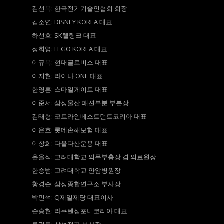
김선복: 한국전기기술인협회 회장
김소연: DISNEY KOREA 대표
하선호: SK텔링크 대표
정희영: LEGO KOREA 대표
이규복: 현대글로비스 대표
이지현: 라이나 ONE 대표
한영훈: 스마일게이트 대표
이준서: 삼성물산 패션부분 부분장
김태형: 코트라인베스트먼트코리아 대표
이은호: 롯데손해보험 대표
이창희: 다올다산운용 대표
윤을식: 고려대학교 의무부총장 겸 의료원장
한승범: 고려대학교 안암병원장
황경순: 삼성종합연구소 부사장
박민석: CJ제일제당 대표이사
손승현: 라쿠텐심포니코리아 대표